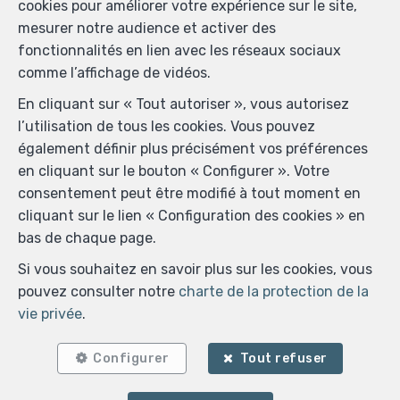
Numéro d'entreprise (BCE): 0776610506
cookies pour améliorer votre expérience sur le site,
TVA : BE 0776610506
mesurer notre audience et activer des
RPM: Tribunal de l'entreprise de Liège division Dinant
fonctionnalités en lien avec les réseaux sociaux
rue Arthur Defoin 215B à 5500 Dinant (Belgique)
comme l’affichage de vidéos.
Autorité de surveillance: SPF Economie, Boulevard du
En cliquant sur « Tout autoriser », vous autorisez
Roi Albert II, 16 à Bruxelles en Belgique.
l’utilisation de tous les cookies. Vous pouvez
Compte-tiers BNP Paribas Fortis : BE81 0018 7853 3524
également définir plus précisément vos préférences
en cliquant sur le bouton « Configurer ». Votre
consentement peut être modifié à tout moment en
Conditions générales d'utilisation du site
cliquant sur le lien « Configuration des cookies » en
bas de chaque page.
Charte de la protection de la vie privée
Si vous souhaitez en savoir plus sur les cookies, vous
Configuration des cookies
pouvez consulter notre
charte de la protection de la
vie privée
.
POWERED BY
WHISE
DESIGNED AND DEVELOPED BY
WEBULOUS.IMMO
Configurer
Tout refuser