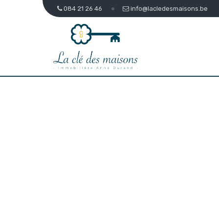
084 21 26 46
info@lacledesmaisons.be
Présentation