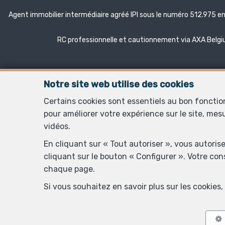
Agent immobilier intermédiaire agréé IPI sous le numéro 512.975 e
RC professionnelle et cautionnement via AXA Belgium
Notre site web utilise des cookies
Certains cookies sont essentiels au bon foncti
pour améliorer votre expérience sur le site, mes
vidéos.
En cliquant sur « Tout autoriser », vous autoris
RPM: Tribunal d
cliquant sur le bouton « Configurer ». Votre co
Autorité de
chaque page.
Si vous souhaitez en savoir plus sur les cookie
Conditions généra