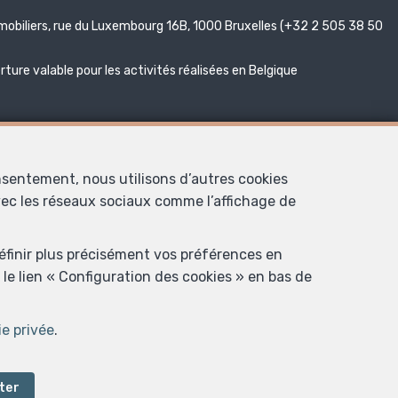
mmobiliers, rue du Luxembourg 16B, 1000 Bruxelles (+32 2 505 38 50
ure valable pour les activités réalisées en Belgique
nsentement, nous utilisons d’autres cookies
avec les réseaux sociaux comme l’affichage de
définir plus précisément vos préférences en
inant (Belgique)
le lien « Configuration des cookies » en bas de
en Belgique.
ie privée
.
tion des cookies
ter