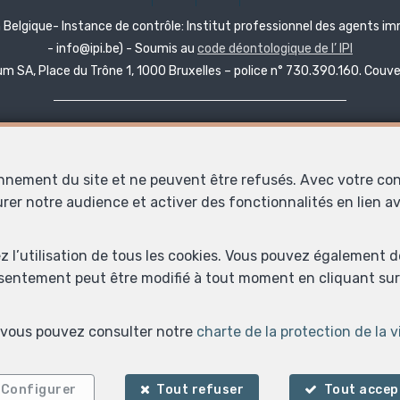
n Belgique- Instance de contrôle: Institut professionnel des agents i
- info@ipi.be) - Soumis au
code déontologique de l’ IPI
 SA, Place du Trône 1, 1000 Bruxelles – police n° 730.390.160. Couvert
SRL Immobilière Anne Durand
Sièges d'exploitation
:
Rue de Skeuvre 3 à 5360 Natoye en Belgique
onnement du site et ne peuvent être refusés. Avec votre co
Rue du Vélodrome 4/1 à 5580 Jemelle en Belgique
urer notre audience et activer des fonctionnalités en lien 
Numéro d'entreprise (BCE): 0776610506
TVA : BE 0776610506
ez l’utilisation de tous les cookies. Vous pouvez également 
e l'entreprise de Liège division Dinant rue Arthur Defoin 215B à 5500 D
nsentement peut être modifié à tout moment en cliquant sur 
 surveillance: SPF Economie, Boulevard du Roi Albert II, 16 à Bruxelles 
Compte-tiers BNP Paribas Fortis : BE81 0018 7853 3524
s, vous pouvez consulter notre
charte de la protection de la v
les d'utilisation du site
—
Charte de la protection de la vie privée
—
Configura
Configurer
Tout refuser
Tout accep