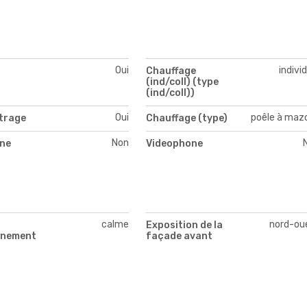
Oui
indivi
Chauffage
(ind/coll) (type
(ind/coll))
Oui
poêle à maz
itrage
Chauffage (type)
Non
ne
Videophone
calme
nord-ou
Exposition de la
nnement
façade avant