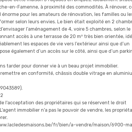
arche-en-Famenne, à proximité des commodités. À rénover, c
 énorme pour les amateurs de rénovation, les familles ou le
former selon leurs envies. Le bien était exploité en 2 chamb
’envisager l’aménagement de 4, voire 5 chambres, selon le 
onnant accès à une terrasse de 20 m² très bien orientée, id
éablement les espaces de vie vers l’extérieur ainsi que d’un
ispose également d’un accès sur le côté, ainsi que d’un parki
ns tarder pour donner vie à un beau projet immobilier.
à remettre en conformité, châssis double vitrage en alumini
09043589).
42
de l'acceptation des propriétaires qui se réservent le droit
 L'agent immobilier n'a pas le pouvoir de vendre, les propriéta
rer.
/www.lacledesmaisons.be/fr/bien/a-vendre/maison/6900-m