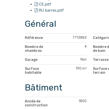
CE.pdf
RU barres.pdf
Général
7713882
Référence
Catégori
4
Nombre de
Nombre d
chambres
de bain
Non
Garage
Terrasse
190 m²
Surface
Surface 
habitable
terrain
Bâtiment
1850
Année de
construction