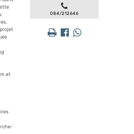
ette
084/212646
s
res,
projet
éale
ng
um et
ires
arche-