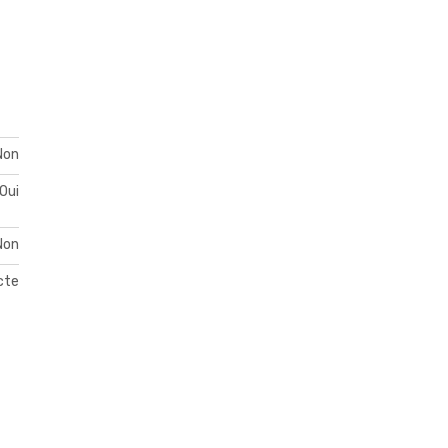
Non
Oui
Non
acte