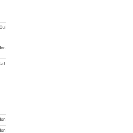
Oui
Non
tat
Non
Non