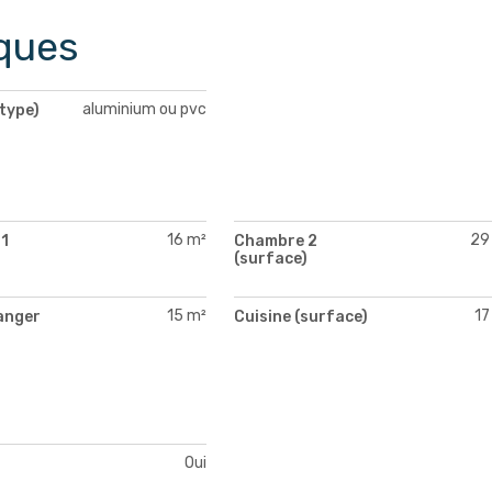
ques
aluminium ou pvc
type)
16 m²
29
1
Chambre 2
)
(surface)
15 m²
17
anger
Cuisine (surface)
)
Oui