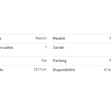
Maison
e
Meublé
1
e salles
Jardin
Oui
Parking
1277 m²
à l'
du
Disponibilité