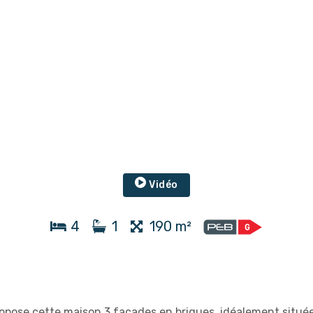
Vidéo
4
1
190 m²
opose cette maison 3 façades en briques, idéalement situé