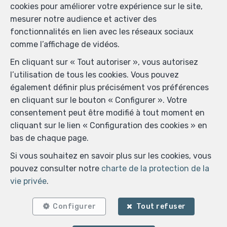
SRL Immobilière Anne Durand
cookies pour améliorer votre expérience sur le site,
Sièges d'exploitation
:
mesurer notre audience et activer des
Rue de Skeuvre 3 à 5360 Natoye en Belgique
fonctionnalités en lien avec les réseaux sociaux
Rue du Vélodrome 4/1 à 5580 Jemelle en Belgique
comme l’affichage de vidéos.
Numéro d'entreprise (BCE): 0776610506
En cliquant sur « Tout autoriser », vous autorisez
TVA : BE 0776610506
l’utilisation de tous les cookies. Vous pouvez
RPM: Tribunal de l'entreprise de Liège division Dinant
également définir plus précisément vos préférences
rue Arthur Defoin 215B à 5500 Dinant (Belgique)
en cliquant sur le bouton « Configurer ». Votre
Autorité de surveillance: SPF Economie, Boulevard du
consentement peut être modifié à tout moment en
Roi Albert II, 16 à Bruxelles en Belgique.
cliquant sur le lien « Configuration des cookies » en
Compte-tiers BNP Paribas Fortis : BE81 0018 7853 3524
bas de chaque page.
Si vous souhaitez en savoir plus sur les cookies, vous
pouvez consulter notre
charte de la protection de la
Conditions générales d'utilisation du site
vie privée
.
Charte de la protection de la vie privée
Configurer
Tout refuser
Configuration des cookies