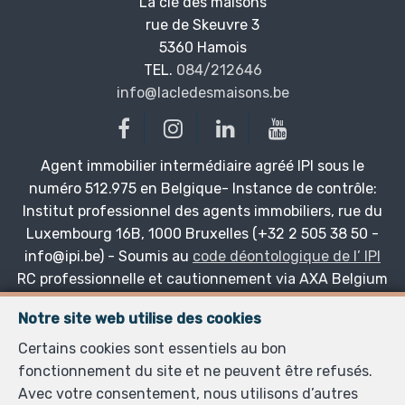
La clé des maisons
rue de Skeuvre 3
—
5360 Hamois
—
TEL.
084/212646
info@lacledesmaisons.be
—
Agent immobilier intermédiaire agréé IPI sous le
numéro 512.975 en Belgique- Instance de contrôle:
Institut professionnel des agents immobiliers, rue du
Luxembourg 16B, 1000 Bruxelles (+32 2 505 38 50 -
info@ipi.be) - Soumis au
code déontologique de l’ IPI
RC professionnelle et cautionnement via AXA Belgium
SA, Place du Trône 1, 1000 Bruxelles – police n°
Notre site web utilise des cookies
730.390.160. Couverture valable pour les activités
réalisées en Belgique
Certains cookies sont essentiels au bon
fonctionnement du site et ne peuvent être refusés.
Avec votre consentement, nous utilisons d’autres